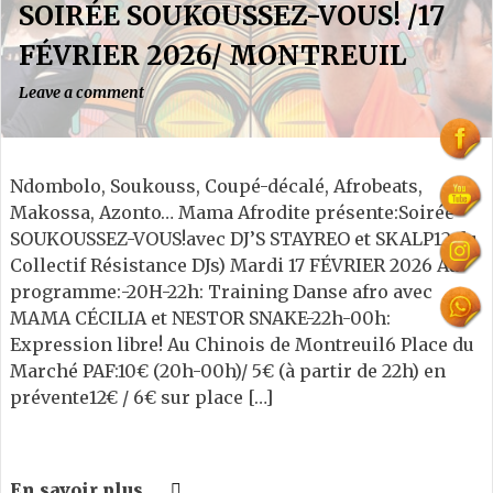
SOIRÉE SOUKOUSSEZ-VOUS! /17
FÉVRIER 2026/ MONTREUIL
Leave a comment
Ndombolo, Soukouss, Coupé-décalé, Afrobeats,
Makossa, Azonto… Mama Afrodite présente:Soirée
SOUKOUSSEZ-VOUS!avec DJ’S STAYREO et SKALP12 du
Collectif Résistance DJs) Mardi 17 FÉVRIER 2026 Au
programme:-20H-22h: Training Danse afro avec
MAMA CÉCILIA et NESTOR SNAKE-22h-00h:
Expression libre! Au Chinois de Montreuil6 Place du
Marché PAF:10€ (20h-00h)/ 5€ (à partir de 22h) en
prévente12€ / 6€ sur place […]
En savoir plus...